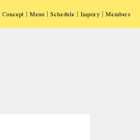
Concept
Menu
Schedule
Inquiry
Members